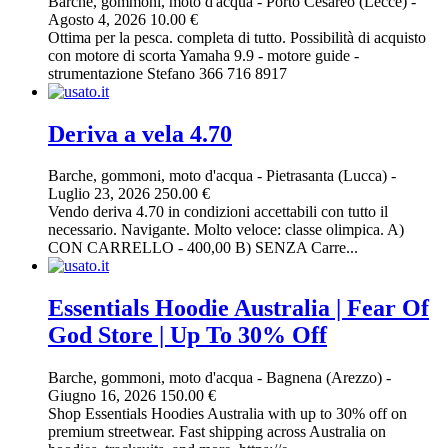
Barche, gommoni, moto d'acqua
-
Porto Cesareo (Lecce)
-
Agosto 4, 2026
10.00 €
Ottima per la pesca. completa di tutto. Possibilità di acquisto
con motore di scorta Yamaha 9.9 - motore guide -
strumentazione Stefano 366 716 8917
Deriva a vela 4.70
Barche, gommoni, moto d'acqua
-
Pietrasanta (Lucca)
-
Luglio 23, 2026
250.00 €
Vendo deriva 4.70 in condizioni accettabili con tutto il
necessario. Navigante. Molto veloce: classe olimpica. A)
CON CARRELLO - 400,00 B) SENZA Carre...
Essentials Hoodie Australia | Fear Of
God Store | Up To 30% Off
Barche, gommoni, moto d'acqua
-
Bagnena (Arezzo)
-
Giugno 16, 2026
150.00 €
Shop Essentials Hoodies Australia with up to 30% off on
premium streetwear. Fast shipping across Australia on