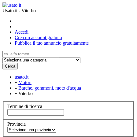
Usato.it - Viterbo
Accedi
Crea un account gratuito
Pubblica il tuo annuncio gratuitamente
Cerca
usato.it
»
Motori
»
Barche, gommoni, moto d'acqua
»
Viterbo
Termine di ricerca
Provincia