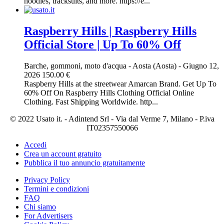
hoodies, tracksuits, and more. https://e...
Raspberry Hills | Raspberry Hills
Official Store | Up To 60% Off
Barche, gommoni, moto d'acqua
-
Aosta (Aosta)
-
Giugno 12,
2026
150.00 €
Raspberry Hills at the streetwear Amarcan Brand. Get Up To
60% Off On Raspberry Hills Clothing Official Online
Clothing. Fast Shipping Worldwide. http...
© 2022 Usato it. - Adintend Srl - Via dal Verme 7, Milano - P.iva
IT02357550066
Accedi
Crea un account gratuito
Pubblica il tuo annuncio gratuitamente
Privacy Policy
Termini e condizioni
FAQ
Chi siamo
For Advertisers